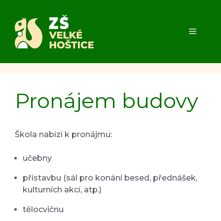
Přeskočit
na
obsah
MENU
Pronájem budovy
Škola nabízí k pronájmu:
učebny
přístavbu (sál pro konání besed, přednášek,
kulturních akcí, atp.)
tělocvičnu