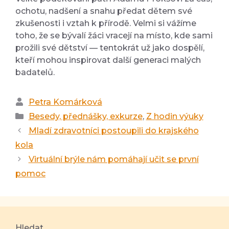
ochotu, nadšení a snahu předat dětem své
zkušenosti i vztah k přírodě. Velmi si vážíme
toho, že se bývalí žáci vracejí na místo, kde sami
prožili své dětství — tentokrát už jako dospělí,
kteří mohou inspirovat další generaci malých
badatelů.
Autor
Petra Komárková
Rubriky
Besedy, přednášky, exkurze
,
Z hodin výuky
Mladí zdravotníci postoupili do krajského
kola
Virtuální brýle nám pomáhají učit se první
pomoc
Hledat