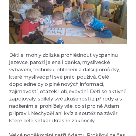
Děti si mohly zblízka prohlédnout vycpaninu
jezevce, paroží jelena i daňka, myslivecké
vybavení, techniku, oblečení a další pomůcky,
které myslivec při své práci používá. Celé
dopoledne bylo plné nových informací,
zajímavostí, otázek i objevování. Děti se aktivně
zapojovaly, sdílely své zkušenosti z přírody a s
nadšením si prohlížely vše, co si pro ně Adam
připravil. Nechyběl ani kvíz a soutěž na závěr,
které celé setkání krásně zakončily.
Velké poděkování patří Adamu Prokšovi za čas,