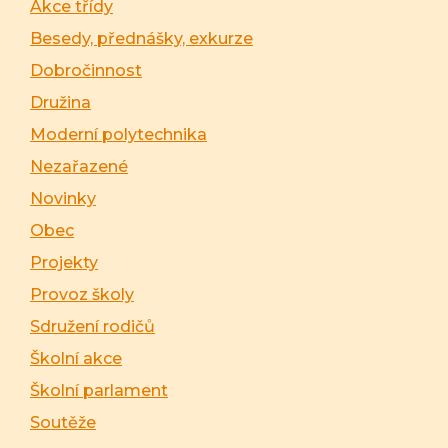
Akce třídy
Besedy, přednášky, exkurze
Dobročinnost
Družina
Moderní polytechnika
Nezařazené
Novinky
Obec
Projekty
Provoz školy
Sdružení rodičů
Školní akce
Školní parlament
Soutěže