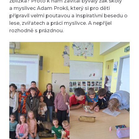
zblízka? Proto k nám zavítal bývalý žák školy
a myslivec Adam Prokš, který si pro děti
připravil velmi poutavou a inspirativní besedu o
lese, zvířatech a práci myslivce. A nepřijel
rozhodně s prázdnou.