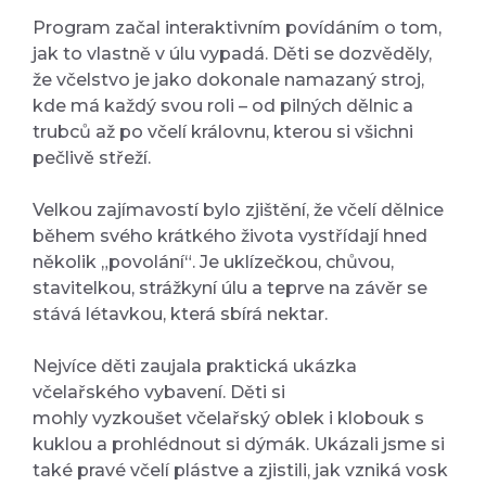
Program začal interaktivním povídáním o tom,
jak to vlastně v úlu vypadá. Děti se dozvěděly,
že včelstvo je jako dokonale namazaný stroj,
kde má každý svou roli – od pilných dělnic a
trubců až po včelí královnu, kterou si všichni
pečlivě střeží.
Velkou zajímavostí bylo zjištění, že včelí dělnice
během svého krátkého života vystřídají hned
několik „povolání“. Je uklízečkou, chůvou,
stavitelkou, strážkyní úlu a teprve na závěr se
stává létavkou, která sbírá nektar.
Nejvíce děti zaujala praktická ukázka
včelařského vybavení. Děti si
mohly vyzkoušet včelařský oblek i klobouk s
kuklou a prohlédnout si dýmák. Ukázali jsme si
také pravé včelí plástve a zjistili, jak vzniká vosk