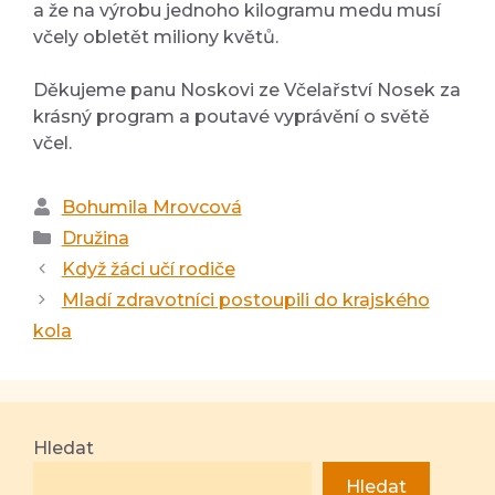
a že na výrobu jednoho kilogramu medu musí
včely obletět miliony květů.
Děkujeme panu Noskovi ze Včelařství Nosek za
krásný program a poutavé vyprávění o světě
včel.
Autor
Bohumila Mrovcová
Rubriky
Družina
Když žáci učí rodiče
Mladí zdravotníci postoupili do krajského
kola
Hledat
Hledat