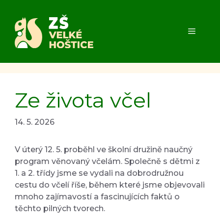
Přeskočit
na
obsah
MENU
Ze života včel
14. 5. 2026
V úterý 12. 5. proběhl ve školní družině naučný
program věnovaný včelám. Společně s dětmi z
1. a 2. třídy jsme se vydali na dobrodružnou
cestu do včelí říše, během které jsme objevovali
mnoho zajímavostí a fascinujících faktů o
těchto pilných tvorech.