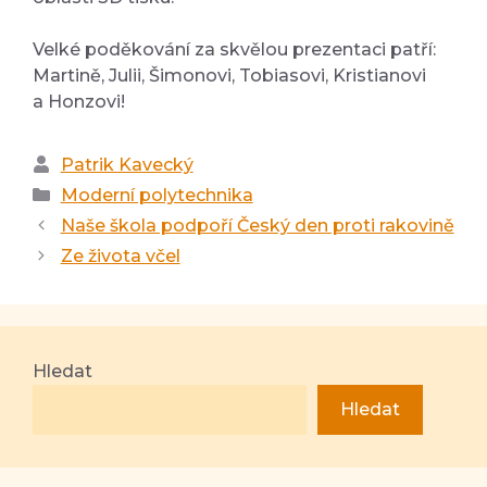
Velké poděkování za skvělou prezentaci patří:
Martině, Julii, Šimonovi, Tobiasovi, Kristianovi
a Honzovi!
Autor
Patrik Kavecký
Rubriky
Moderní polytechnika
Naše škola podpoří Český den proti rakovině
Ze života včel
Hledat
Hledat