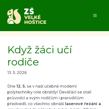
Přeskočit
na
obsah
MENU
Když žáci učí
rodiče
13. 5. 2026
Dne
12. 5.
se v naší učebně moderní
polytechniky role obrátily! Deváťáci se stali
průvodci a svým rodičům i prarodičům
předvedli, co všechno obnáší
laserové řezání a