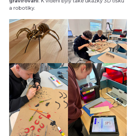
gravírování
. K vidění byly také ukázky 3D tisku
a robotiky.