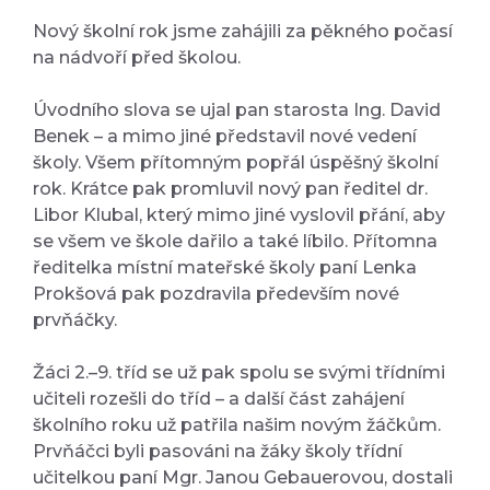
Nový školní rok jsme zahájili za pěkného počasí
na nádvoří před školou.
Úvodního slova se ujal pan starosta Ing. David
Benek – a mimo jiné představil nové vedení
školy. Všem přítomným popřál úspěšný školní
rok. Krátce pak promluvil nový pan ředitel dr.
Libor Klubal, který mimo jiné vyslovil přání, aby
se všem ve škole dařilo a také líbilo. Přítomna
ředitelka místní mateřské školy paní Lenka
Prokšová pak pozdravila především nové
prvňáčky.
Žáci 2.–9. tříd se už pak spolu se svými třídními
učiteli rozešli do tříd – a další část zahájení
školního roku už patřila našim novým žáčkům.
Prvňáčci byli pasováni na žáky školy třídní
učitelkou paní Mgr. Janou Gebauerovou, dostali