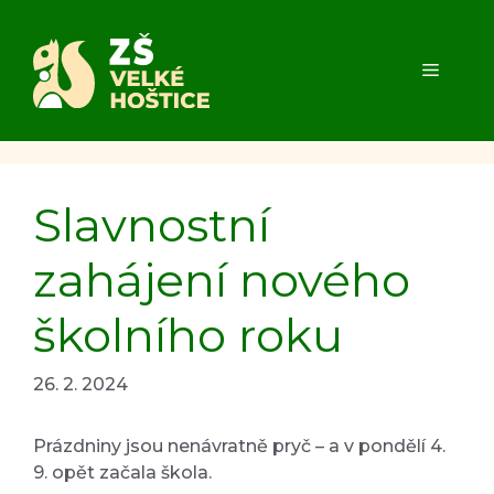
Přeskočit
na
obsah
MENU
Slavnostní
zahájení nového
školního roku
26. 2. 2024
Prázdniny jsou nenávratně pryč – a v pondělí 4.
9. opět začala škola.