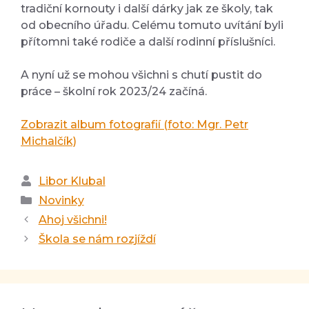
tradiční kornouty i další dárky jak ze školy, tak
od obecního úřadu. Celému tomuto uvítání byli
přítomni také rodiče a další rodinní příslušníci.
A nyní už se mohou všichni s chutí pustit do
práce – školní rok 2023/24 začíná.
Zobrazit album fotografií (foto: Mgr. Petr
Michalčík)
Autor
Libor Klubal
Rubriky
Novinky
Ahoj všichni!
Škola se nám rozjíždí