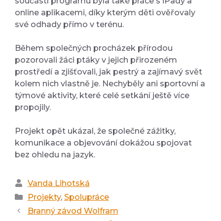
součástí programu byla také práce s iPady a
online aplikacemi, díky kterým děti ověřovaly
své odhady přímo v terénu.
Během společných procházek přírodou
pozorovali žáci ptáky v jejich přirozeném
prostředí a zjišťovali, jak pestrý a zajímavý svět
kolem nich vlastně je. Nechyběly ani sportovní a
týmové aktivity, které celé setkání ještě více
propojily.
Projekt opět ukázal, že společné zážitky,
komunikace a objevování dokážou spojovat
bez ohledu na jazyk.
Autor
Vanda Lihotská
Rubriky
Projekty
,
Spolupráce
Branný závod Wolfram