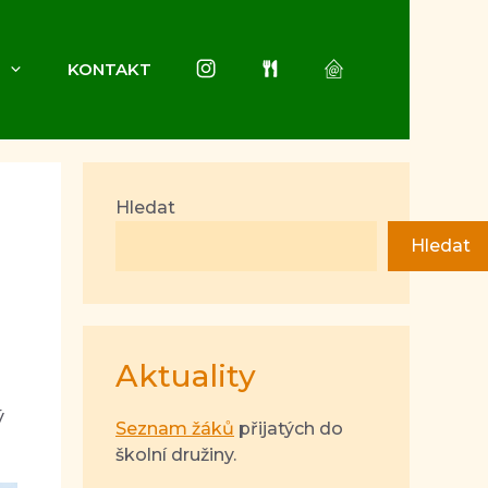
INSTAGRAM
JÍDELNA
ŠKOLA
KONTAKT
ONLINE
Hledat
Hledat
Aktuality
ý
Seznam žáků
přijatých do
školní družiny.