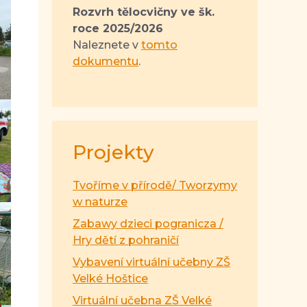
Rozvrh tělocvičny ve šk.
roce 2025/2026
Naleznete v
tomto
dokumentu
.
Projekty
Tvoříme v přírodě/ Tworzymy
w naturze
Zabawy dzieci pogranicza /
Hry dětí z pohraničí
Vybavení virtuální učebny ZŠ
Velké Hoštice
Virtuální učebna ZŠ Velké