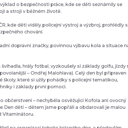
výklad o bezpečnosti práce, kde se děti seznámily se
ji a stroji v běžném životě.
 kde děti viděly policejní výstroj a výzbroj, prohlédly s
bezpečného chování.
kladní dopravní značky, povinnou výbavu kola a situace n
vihadla, hrály fotbal, vyzkoušely si základy golfu, jízdy
ovolanější – Ondřej Malohlava). Celý den byl připraven
é školy, které si užily pohádky s policejní tematikou,
hniky i základy první pomoci.
 občerstvení – nechyběla osvěžující Kofola ani ovocný
 se Den dětí – dětem jsme popřáli a obdarovali je malou
 Vitaminátoru.
íleli na organizaci tohoto krásného dne, a především