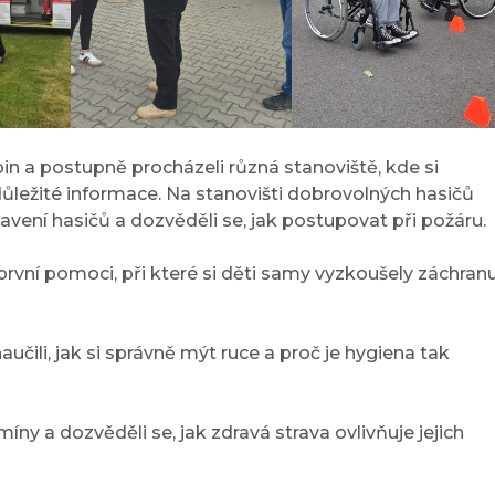
upin a postupně procházeli různá stanoviště, kde si
 důležité informace. Na stanovišti dobrovolných hasičů
avení hasičů a dozvěděli se, jak postupovat při požáru.
 první pomoci, při které si děti samy vyzkoušely záchran
učili, jak si správně mýt ruce a proč je hygiena tak
íny a dozvěděli se, jak zdravá strava ovlivňuje jejich