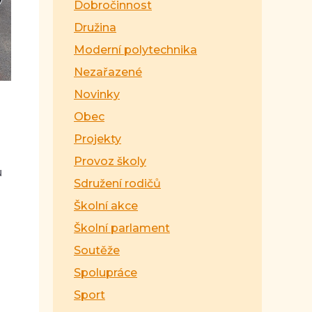
Dobročinnost
Družina
Moderní polytechnika
Nezařazené
Novinky
Obec
Projekty
Provoz školy
u
Sdružení rodičů
Školní akce
Školní parlament
Soutěže
Spolupráce
Sport