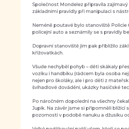
Společnost Mondelez připravila zajímavý 
základními pravidly při manipulaci s nástro
Neméně poutavé bylo stanoviště Policie ČR,
policejní auto a seznámily se s pravidly 
Dopravní stanoviště jim pak přiblížilo zá
křižovatkách.
Všude nechyběl pohyb – děti skákaly přes š
vozíku i handbiku (rádcem byla osoba nejp
nejen pro školáky, ale i pro děti z mateřsk
švihadlové dovádění, ukázky hasičské tec
Po náročném dopoledni na všechny čekalo
Jupík. Na závěr jsme si připomněli blížící
pozorností v podobě nanuku a džusíku od
Velké poděkování patří všem, kteří se pod