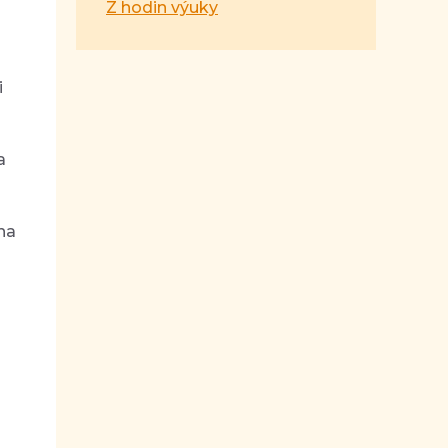
Z hodin výuky
i
a
 na