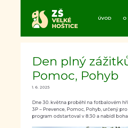
Přeskočit
na
obsah
ÚVOD
O
Den plný zážitků
Pomoc, Pohyb
1. 6. 2025
Dne 30. května proběhl na fotbalovém hři
3P – Prevence, Pomoc, Pohyb, určený pro v
program odstartoval v 8:30 a nabídl boha