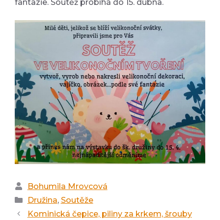
fantazie. Soutěž probíhá do 15. dubna.
Autor
Bohumila Mrovcová
Rubriky
Družina
,
Soutěže
Kominická čepice, piliny za krkem, šrouby