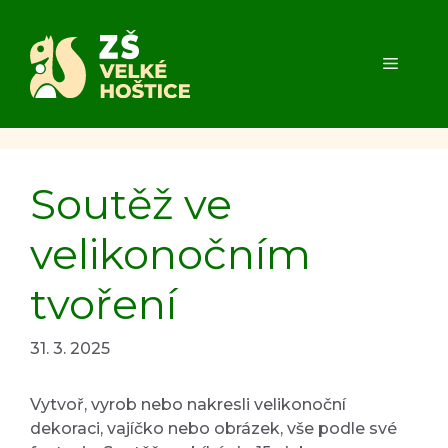
Přeskočit
na
obsah
MENU
Soutěž ve
velikonočním
tvoření
31. 3. 2025
Vytvoř, vyrob nebo nakresli velikonoční
dekoraci, vajíčko nebo obrázek, vše podle své