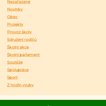
Nezařazené
Novinky
Obec
Projekty
Provoz školy
Sdružení rodičů
Školní akce
Školní parlament
Soutěže
Spolupráce
Sport
Z hodin výuky