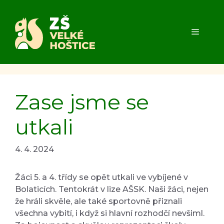
Přeskočit
na
obsah
MENU
Zase jsme se
utkali
4. 4. 2024
Žáci 5. a 4. třídy se opět utkali ve vybíjené v
Bolaticích. Tentokrát v lize AŠSK. Naši žáci, nejen
že hráli skvěle, ale také sportovně přiznali
všechna vybití, i když si hlavní rozhodčí nevšiml.